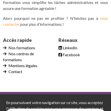
Formation vous simplifie les tâches administratives et vous
assure une formation agréable !
Alors pourquoi ne pas en profiter ? N'hésitez pas à
nous
contacter
pour plus d'informations !
Accès rapide
Réseaux
Nos formations
LinkedIn
Nos centres de
Facebook
formations
Mentions légales
Contact
Master Class Formation
Mentions légales
En poursuivant votre navigation sur ce site, vous acceptez
Politique de confidentialité
Plan du site
l'utilisation de cookies pour vous proposer des services et